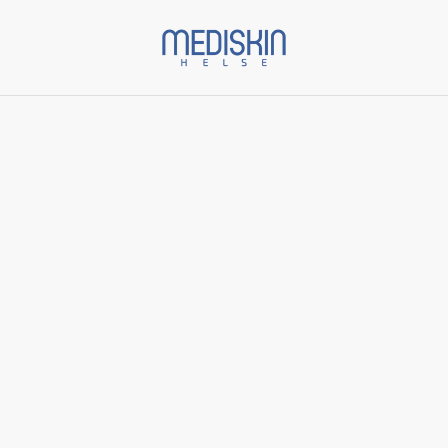
Start
/
Varer
/
Nattkrem
/
AlphaRet Overnight Cream