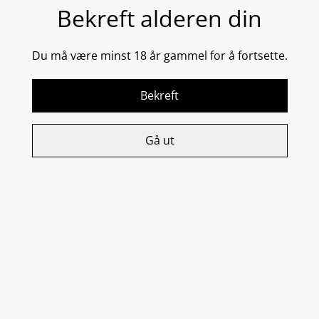
Bekreft alderen din
Alto Defense Serum er et banebrytende serum som gir
komplett beskyttelse mot miljøpåvirkninger. En
Du må være minst 18 år gammel for å fortsette.
kombinasjon av hele 19 kraftige antioksidanter jobber
sammen for å gi et nytt nivå av beskyttelse mot frie
radikaler. Samtidig gir essensielle fettsyrer og
Bekreft
ceramider fuktighet og beskytter hudens barriere.
Serumet gir en jevnere hudtone og reduserer linjer,
rynker og rødhet. Passer for alle hudtyper.
Gå ut
30 ml / 1 fl oz
Relaterte varer
AlphaRet Clearing Serum
AlphaRet Overnight
Cream
2 129,00 kr
1 899,00 kr