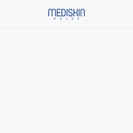
Start
/
Varer
/
Skinbetter Science
/
Alto Defense Serum