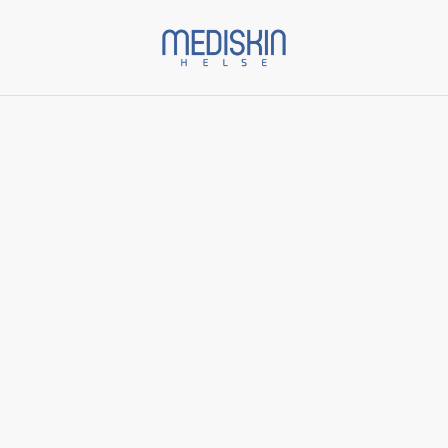
Start
/
Varer
/
MeLine
/
Caucasian Skin Day