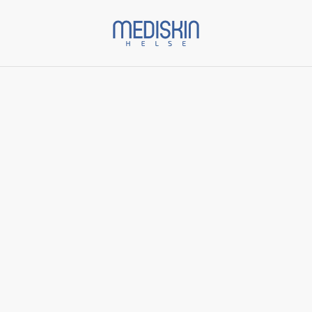
Start
/
Varer
/
ZO Skin Health
/
Complexion Clarifying Serum