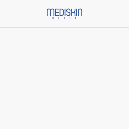
Start
/
Varer
/
Menn
/
Daily Power Defense