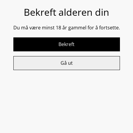
DEL
Bekreft alderen din
EPI Turnover Boosting Peeling Gel er en mild
Du må være minst 18 år gammel for å fortsette.
enzympeeling som fjerner døde hudceller uten
irritasjon.
Moringa, såkalt ‘Miracle Tree’ renser og nærer huden
Bekreft
og plantekomplekset fra ørkenen fukter og beroliger
huden.
Passer for alle hudtyper.
Gå ut
100 g
Relaterte varer
Microbiome Energy
Skin Defender Lip & Eye
Infusing Mist
Makeup Remover
369,00 kr
549,00 kr