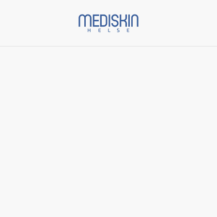
Start
/
Varer
/
Genosys
/
EPI Turnover Boosting Peeling Gel