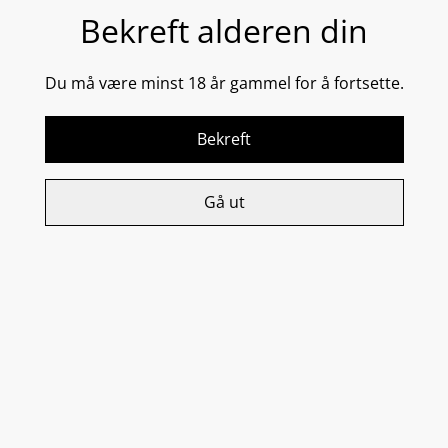
DEL
Bekreft alderen din
Du må være minst 18 år gammel for å fortsette.
Denne avanserte anti-age-formuleringen med retinol
og ZPRO®-kompleks jobber målrettet for å reduserer
linjer, mørke ringer og hevelser rundt øynene.
Bekreft
• Reduserer synlige fine linjer og rynker
• Behandler målrettet mørke ringer
• Jevner og lysner hudtonen
Gå ut
• Reduserer hevelse rundt øyne
15 g / 0.5 oz
Relaterte varer
Exfoliating Accelerator
Exfoliating Cleanser
1 075,00 kr
645,00 kr