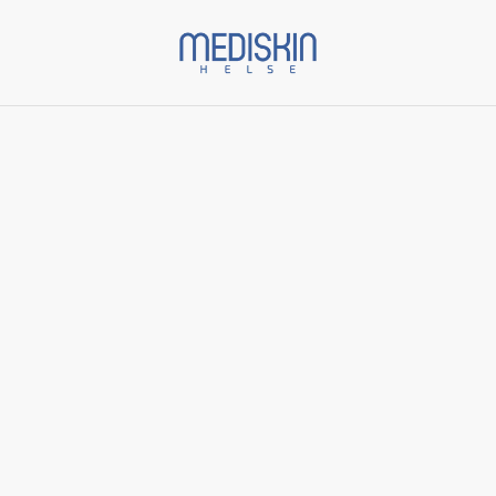
Start
/
Varer
/
ZO Skin Health
/
Eye Brightening Creme