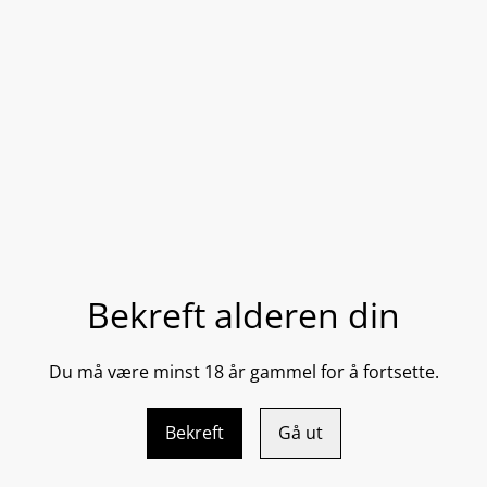
DEL
Denne avanserte anti-age-
jobber målrettet for å redus
øynene.
Bekreft alderen din
• Reduserer synlige fine linj
• Behandler målrettet mørke
• Jevner og lysner hudtonen
Du må være minst 18 år gammel for å fortsette.
• Reduserer hevelse rundt 
15 g / 0.5 oz
Bekreft
Gå ut