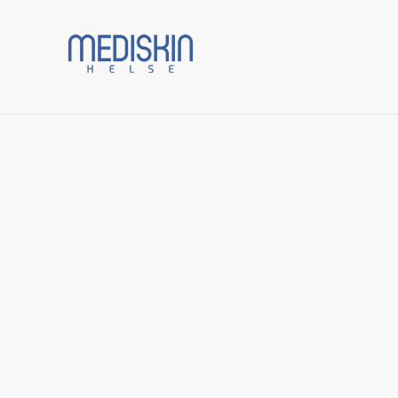
Prod
Start
/
Varer
/
Øyepleie
/
Eye Brightening Creme