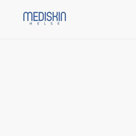
Prod
Start
/
Varer
/
Menn
/
Gentle Cleanser