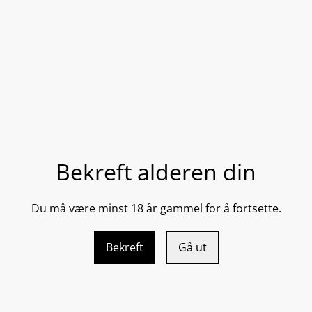
DEL
En mild rensegele som passer
urenheter og sminke. Etterla
• Fjerner smuss, talg og smi
• Tilfører fuktighet og antio
Bekreft alderen din
• Virker beroligende
• Kan brukes som barberings
Du må være minst 18 år gammel for å fortsette.
200 ml / 6.7 ﬂ oz
Bekreft
Gå ut