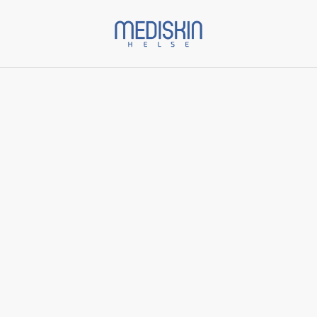
Start
/
Varer
/
Nattkrem
/
Intensive AlphaRet Overnight
Cream