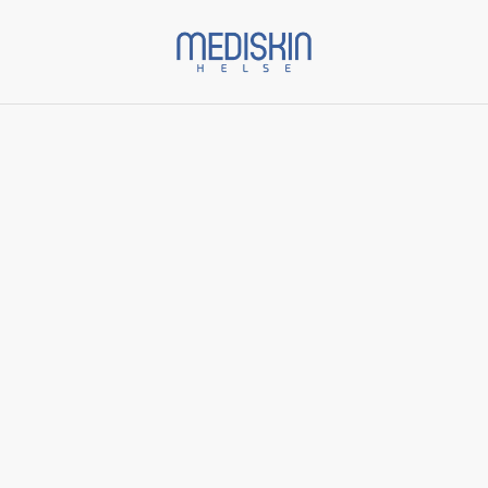
Start
/
Varer
/
Ansiktskrem
/
Renewal Creme