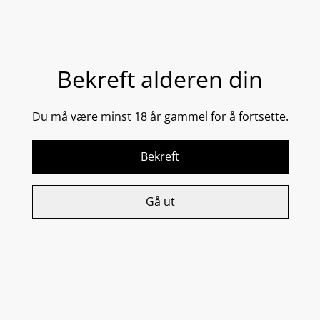
Legg i handlekurven
DEL
Bekreft alderen din
Du må være minst 18 år gammel for å fortsette.
En lett krem tilpasset alle hudtyper, også fet hud.
Innkapslet retinol bidrar til å redusere fine linjer, mens
antioksidanter og antiirritanter beskytter og roer ned
Bekreft
huden.
• Gjenoppretter fuktighetsbalansen og føles lett på
Gå ut
huden
• Lindrer og reduserer hudirritasjon
• Reduserer synligheten av rynker, strammer opp og
glatter ut huden
50 ml / 1.7 fl oz