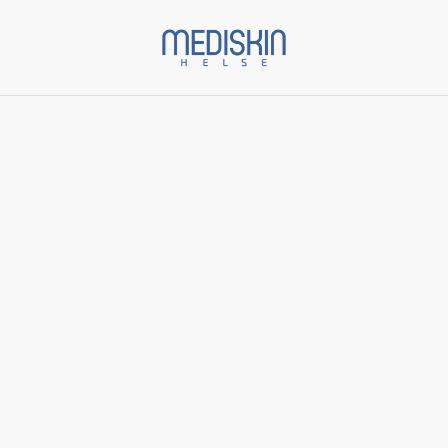
Start
/
Varer
/
ZO Skin Health
/
* Retinol + Blemish Complex