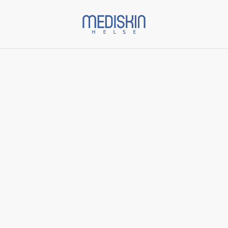
Start
/
Varer
/
Rens
/
Snow O2 Cleanser