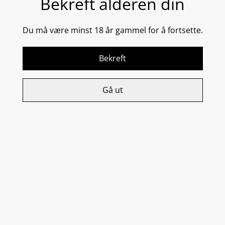
Bekreft alderen din
Genosys Snow O2 Cleanser er en skånsom og effektivt
Du må være minst 18 år gammel for å fortsette.
ansiktsrens.
Naturlig genererte oksygenbobler renser sminke og
Bekreft
hudforurensninger uten overdreven friksjon og
hudirritasjon.
180 ml
Gå ut
Relaterte varer
Skin Defender Lip & Eye
Cleansing Gel
Makeup Remover
549,00 kr
699,00 kr