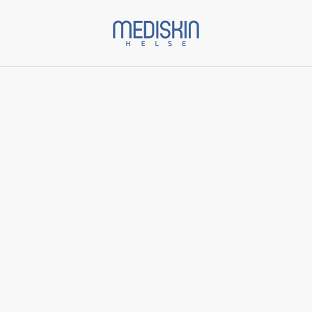
Start
/
Varer
/
Skinbetter Science
/
Solo Hydrating Defense
MEN