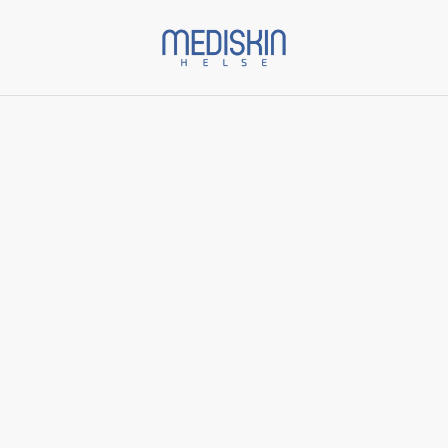
Start
/
Varer
/
Skinbetter Science
/
Techno Neck Perfecting
Cream