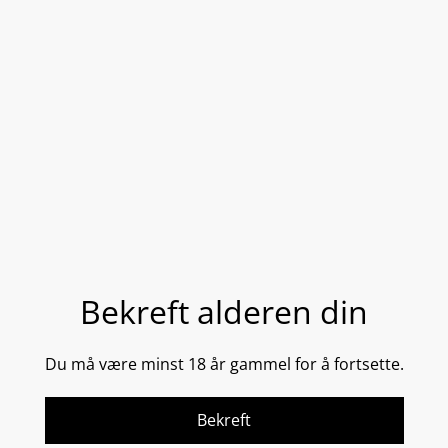
DEL
Techno Neck Perfecting Cream - Banebrytende
teknologi, desiget unikt for halsen.
Med Techno™ Neck Perfecting Cream ser huden
fastere og mer motstandsdyktig ut, samtidig som
utseendet på slapphet og struktur forbedres. Intensiv
fuktighetsgivende for å forbedre hudens smidighet.
Bekreft alderen din
Du må være minst 18 år gammel for å fortsette.
NYE PATENTERTE NOw COMPLEX!
I en omfattende formulering, som utnytter kroppens
Bekreft
kraftfulle naturlige prosesser. Resultatet er synlig