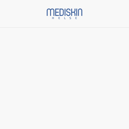
Start
/
Varer
/
Øyepleie
/
Total Eye SPF 35