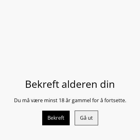
DEL
Ultra Shield Sun Cream SPF
huden mot UV-stråler samt
Bekreft alderen din
hyaluronsyre og beroligend
blitt utsatt for solbrenthet,
behandlinger som microneedl
ingredienser som kan være ti
Du må være minst 18 år gammel for å fortsette.
svømming og annen vannsp
50 g
Bekreft
Gå ut