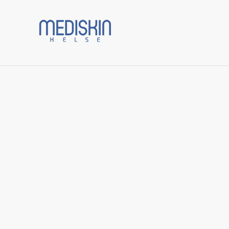
Prod
Start
/
Varer
/
Solbeskyttelse
/
Ultra Shield Sun Cream