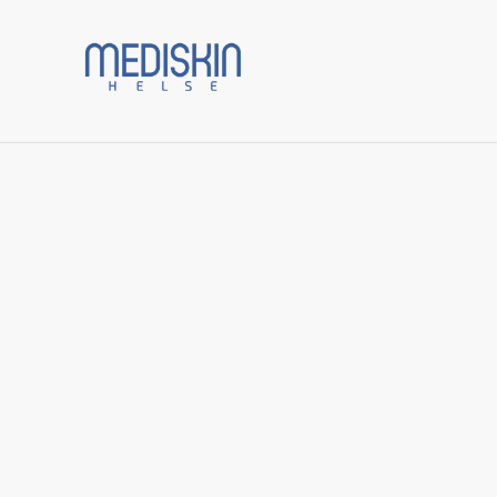
Prod
Start
/
Varer
/
ZO Skin Health
/
* Wrinkle + Texture Rep