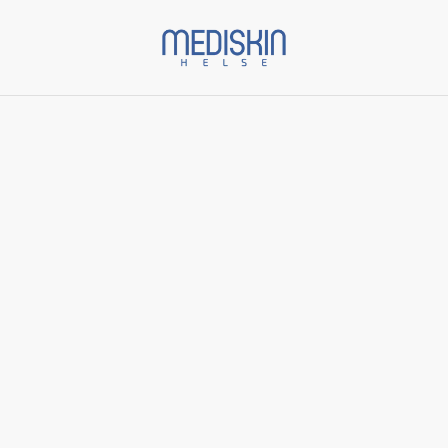
Start
/
Varer
/
Skinbetter Science
/
AlphaRet Exfoliating Peel
Pads